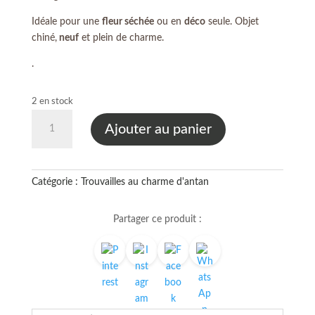
Idéale pour une
fleur séchée
ou en
déco
seule. Objet
chiné,
neuf
et plein de charme.
.
2 en stock
quantité
Ajouter au panier
de
Petite
bouteille
en
Catégorie :
Trouvailles au charme d'antan
verre
marron
Partager ce produit :
clair
–
Objet
déco
chiné