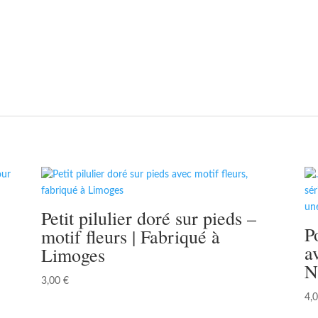
Petit pilulier doré sur pieds –
P
motif fleurs | Fabriqué à
a
Limoges
N
3,00
€
4,