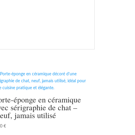
orte-éponge en céramique
vec sérigraphie de chat –
euf, jamais utilisé
00
€