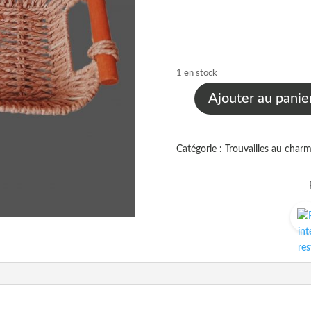
1 en stock
Ajouter au panie
quantité
de
Panier
Catégorie :
Trouvailles au char
en
osier