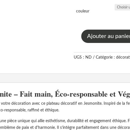
couleur
Ajouter au panie
quantité
de
Plateau
UGS :
ND
Catégorie :
décorati
Ginkgo
en
jesmonite
ite – Fait main, Éco-responsable et Vé
votre décoration avec ce plateau décoratif en Jesmonite. Inspiré de la feu
o-responsable, raffiné et éthique.
une pièce unique qui allie esthétisme, durabilité et engagement éthique. F
, emblème de paix et d'harmonie. Il s’intègre parfaitement dans une décor