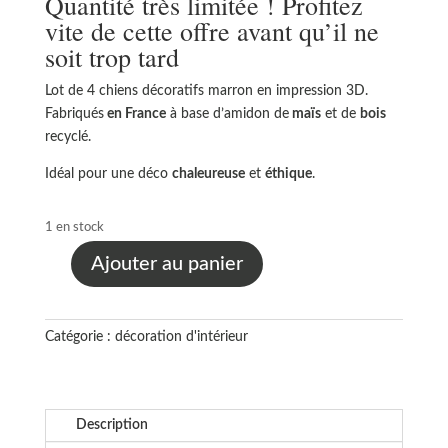
Quantité très limitée ! Profitez
52,80 €.
26,40 €.
vite de cette offre avant qu’il ne
soit trop tard
Lot de 4 chiens décoratifs marron en impression 3D.
Fabriqués
en France
à base d’amidon de
maïs
et de
bois
recyclé.
Idéal pour une déco
chaleureuse
et
éthique
.
1 en stock
Ajouter au panier
quantité
de
Lot
Catégorie :
décoration d'intérieur
de
4
chiens
décoratifs
Description
en