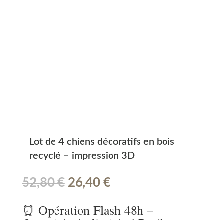
Lot de 4 chiens décoratifs en bois
recyclé – impression 3D
Le
Le
52,80
€
26,40
€
prix
prix
initial
actuel
⏰ Opération Flash 48h –
était :
est :