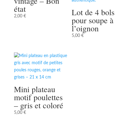
vintage – Bon
état
Lot de 4 bols
2,00
€
pour soupe à
l’oignon
5,00
€
Mini plateau
motif poulettes
– gris et coloré
5,00
€