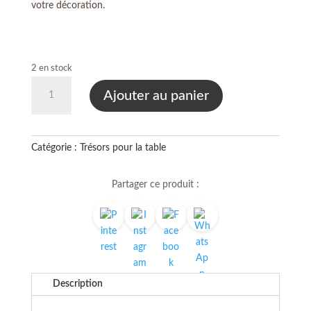
votre décoration.
2 en stock
quantité
Ajouter au panier
de
Petit
plat
en
Catégorie :
Trésors pour la table
porcelaine
de
Partager ce produit :
Limoges
–
Élégance
florale
et
authenticité
Description