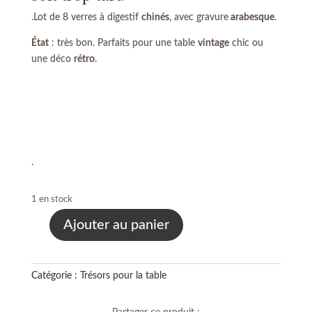
.Lot de 8 verres à digestif
chinés
, avec gravure
arabesque
.
État
: très bon. Parfaits pour une table
vintage
chic ou
une déco
rétro
.
.
1 en stock
Ajouter au panier
quantité
de
Lot
Catégorie :
Trésors pour la table
de
8