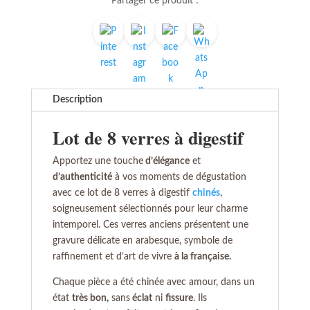
verres
Partager ce produit :
à
digestif
Description
Lot de 8 verres à digestif
Apportez une touche
d’élégance
et
d’authenticité
à vos moments de dégustation
avec ce lot de 8 verres à digestif
chinés
,
soigneusement sélectionnés pour leur charme
intemporel. Ces verres anciens présentent une
gravure délicate en arabesque, symbole de
raffinement et d’art de vivre
à la française.
Chaque pièce a été chinée avec amour, dans un
état
très bon,
sans
éclat
ni
fissure
. Ils