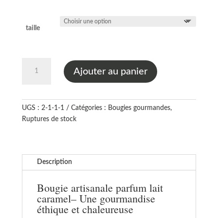
taille
quantité
Ajouter au panier
de
Bougie
gourmande
parfum
UGS :
2-1-1-1
Catégories :
Bougies gourmandes
,
lait
Ruptures de stock
caramel
Description
Bougie artisanale parfum lait
caramel– Une gourmandise
éthique et chaleureuse