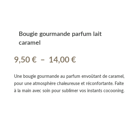
Bougie gourmande parfum lait
caramel
Plage
9,50
€
–
14,00
€
de
prix :
Une bougie gourmande au parfum envoûtant de caramel,
9,50 €
pour une atmosphère chaleureuse et réconfortante. Faite
à
à la main avec soin pour sublimer vos instants cocooning.
14,00 €