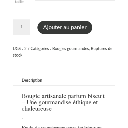
taille
quantité
Ajouter au panier
de
Bougie
gourmande
parfum
UGS :
2
Catégories :
Bougies gourmandes
,
Ruptures de
biscuit
stock
Description
Bougie artisanale parfum biscuit
– Une gourmandise éthique et
chaleureuse
.
Envie de transformer votre intérieur en