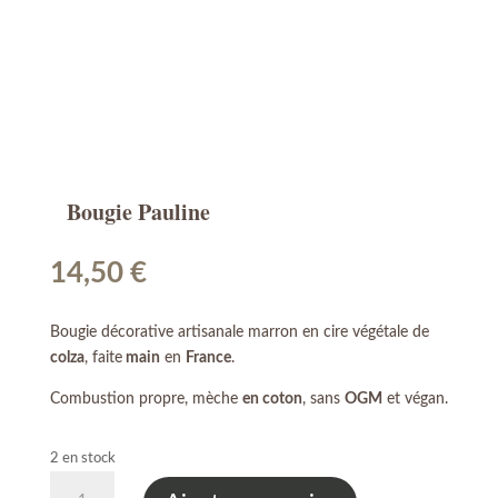
Bougie Pauline
14,50
€
Bougie décorative artisanale marron en cire végétale de
colza
, faite
main
en
France
.
Combustion propre, mèche
en coton
, sans
OGM
et végan.
2 en stock
quantité