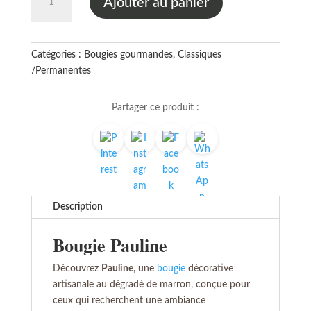
Ajouter au panier
de
Bougie
Pauline
Catégories :
Bougies gourmandes
,
Classiques
/Permanentes
Partager ce produit :
Description
Bougie Pauline
Découvrez
Pauline
, une
bougie
décorative
artisanale au dégradé de marron, conçue pour
ceux qui recherchent une ambiance