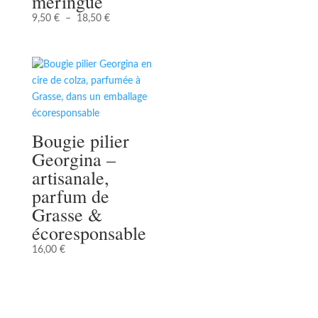
meringué
Plage
9,50
€
–
18,50
€
de
prix :
9,50 €
à
18,50 €
Bougie pilier
Georgina –
artisanale,
parfum de
Grasse &
écoresponsable
16,00
€