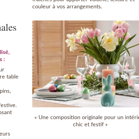
couleur à vos arrangements.
nales
isé,
s :
ur
re table
pins,
estive.
osant
« Une composition originale pour un intéri
chic et festif »
leurs