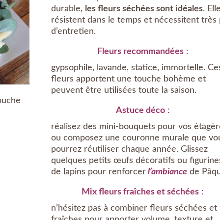
durable,
les fleurs séchées sont idéales
. Ell
résistent dans le temps et nécessitent très
d’entretien.
Fleurs recommandées
:
gypsophile, lavande, statice, immortelle. Ce
fleurs apportent une touche bohème et
peuvent être utilisées toute la saison.
touche
Astuce déco
:
réalisez des mini-bouquets pour vos étagèr
ou composez une couronne murale que vo
pourrez réutiliser chaque année. Glissez
quelques petits œufs décoratifs ou figurine
de lapins pour renforcer
l’ambiance
de Pâqu
Mix fleurs fraîches et séchées
:
n’hésitez pas à combiner fleurs séchées et
fraîches pour apporter volume, texture et