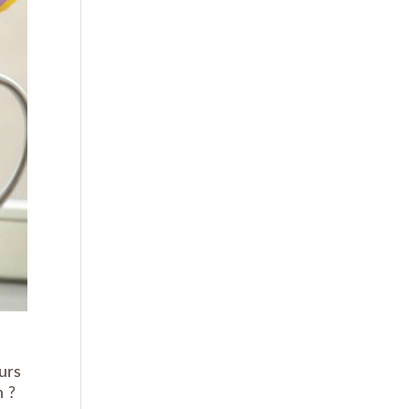
urs
n ?