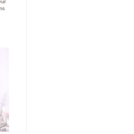
eur
ons