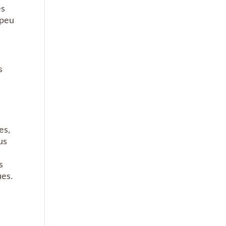
es
 peu
s
es,
us
s
es.