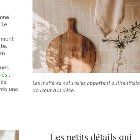
omne
.
Le
sement
ute
.
 en
ues.
nés
:
rès,
Les matières naturelles apportent authenticité
nte une
douceur à la déco.
.
Les petits détails qui