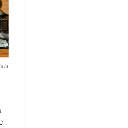
e la
a
e