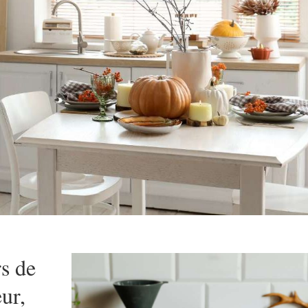
s de
ur,