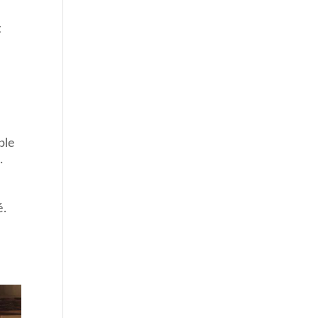
t
ble
.
é.