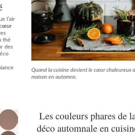
é
e l’air
cœur
des
n thé
ur des
déco
biance
Quand la cuisine devient le cœur chaleureux d
maison en automne.
Les couleurs phares de l
déco automnale en cuisin