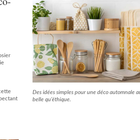
co-
osier
ie
cette
Des idées simples pour une déco automnale a
spectant
belle qu’éthique.