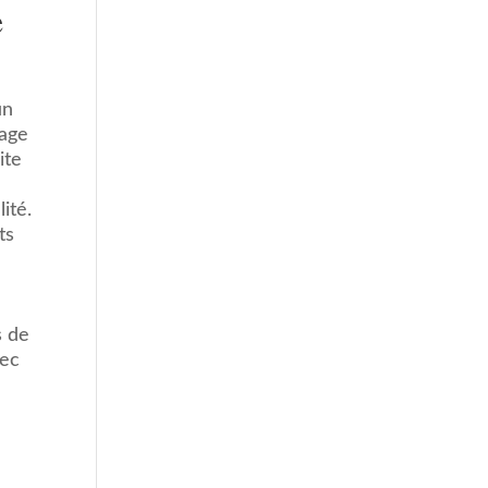
e
un
tage
ite
ité.
ts
s de
vec