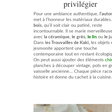
privilégier
Pour une ambiance authentique,
l’aut
met à l’honneur les matériaux durables
bois
, qu’il soit clair ou patiné, reste
incontournable. Il se marie merveilleu
avec
la céramique,
le
grès
,
le lin
ou
le j
Dans l
es Trouvailles de Kaki,
les objets
jesmonite apportent une touche
contemporaine tout en restant écologiq
On peut aussi ajouter des éléments
chi
planches à découper vintage, pots en g
vaisselle ancienne… Chaque pièce raco
histoire et donne du cachet à la cuisine