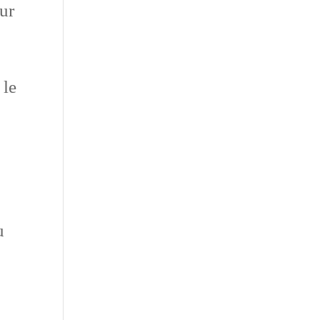
our
 le
u