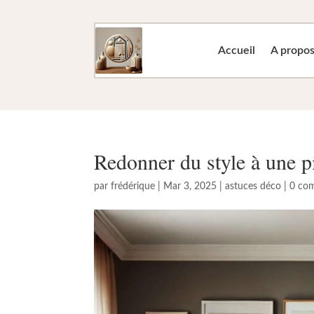
Accueil
A propo
Redonner du style à une p
par
frédérique
|
Mar 3, 2025
|
astuces déco
|
0 co