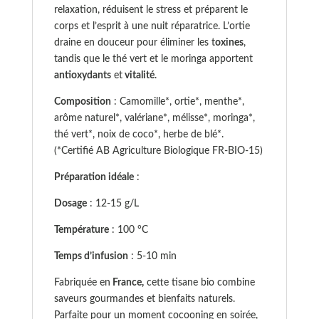
relaxation, réduisent le stress et préparent le
corps et l’esprit à une nuit réparatrice. L’ortie
draine en douceur pour éliminer les t
oxines
,
tandis que le thé vert et le moringa apportent
antioxydants
et
vitalité
.
Composition
: Camomille*, ortie*, menthe*,
arôme naturel*, valériane*, mélisse*, moringa*,
thé vert*, noix de coco*, herbe de blé*.
(*Certifié AB Agriculture Biologique FR-BIO-15)
Préparation idéale
:
Dosage
: 12-15 g/L
Température
: 100 °C
Temps d’infusion
: 5-10 min
Fabriquée en
France,
cette tisane bio combine
saveurs gourmandes et bienfaits naturels.
Parfaite pour un moment cocooning en soirée,