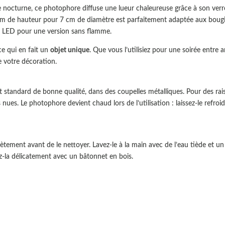
 nocturne, ce photophore diffuse une lueur chaleureuse grâce à son verre
8 cm de hauteur pour 7 cm de diamètre est parfaitement adaptée aux bougie
es LED pour une version sans flamme.
 ce qui en fait un
objet unique
. Que vous l’utilisiez pour une soirée entr
e votre décoration.
t standard de bonne qualité, dans des coupelles métalliques. Pour des rais
ues. Le photophore devient chaud lors de l’utilisation : laissez-le refroi
ètement avant de le nettoyer. Lavez-le à la main avec de l’eau tiède et u
rez-la délicatement avec un bâtonnet en bois.