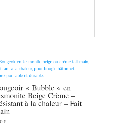
ougeoir « Bubble « en
esmonite Beige Crème –
ésistant à la chaleur – Fait
ain
00
€