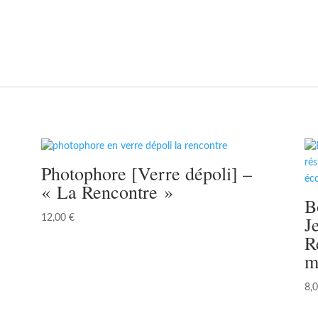
Photophore [Verre dépoli] –
« La Rencontre »
B
J
12,00
€
R
m
8,