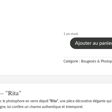
1 en stock
Ajouter au panie
quantité
de
Photophore
Catégorie :
Bougeoirs & Photop
[Verre
dépoli]
–
"Rita"
– "Rita"
c le photophore en verre dépoli
“Rita”
, une pièce décorative élégante qui
magne, lui confère un charme authentique et intemporel.