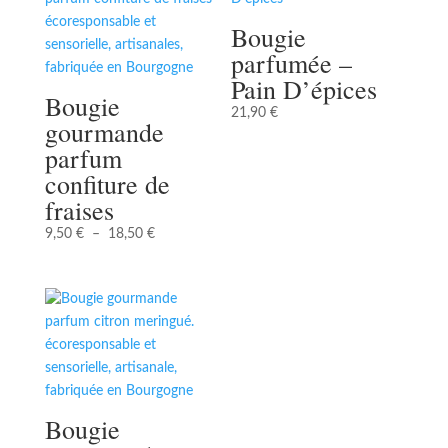
Bougie
parfumée –
Pain D’épices
Bougie
21,90
€
gourmande
parfum
confiture de
fraises
Plage
9,50
€
–
18,50
€
de
prix :
9,50 €
à
18,50 €
Bougie