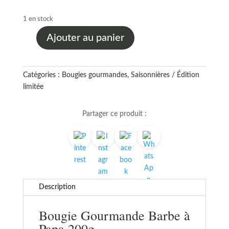
1 en stock
Ajouter au panier
quantité
de
Bougie
Catégories :
Bougies gourmandes
,
Saisonnières / Édition
Gourmande
limitée
Barbe
à
Papa
Partager ce produit :
200g
–
Parfum
Sucré
et
Réconfortant
Description
Bougie Gourmande Barbe à
Papa 200g