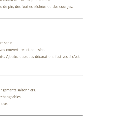
eux créent une atmosphère cosy.
de pin, des feuilles séchées ou des courges.
rt sapin.
vos couvertures et coussins.
te. Ajoutez quelques décorations festives si c’est
hangements saisonniers.
rchangeables.
euse.