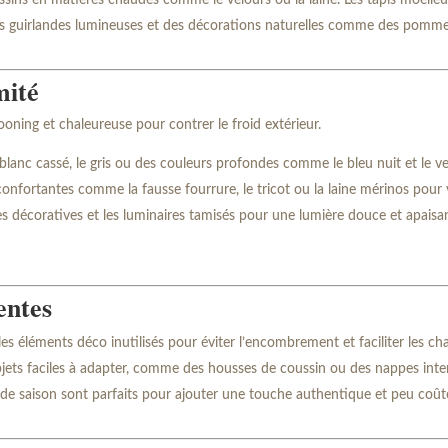
ussins en matières chaudes comme le velours ou la laine. Les tapis moell
s guirlandes lumineuses et des décorations naturelles comme des pommes 
mité
ooning et chaleureuse pour contrer le froid extérieur.
blanc cassé, le gris ou des couleurs profondes comme le bleu nuit et le ve
onfortantes comme la fausse fourrure, le tricot ou la laine mérinos pour 
es décoratives et les luminaires tamisés pour une lumière douce et apaisan
entes
es éléments déco inutilisés pour éviter l’encombrement et faciliter les c
bjets faciles à adapter, comme des housses de coussin ou des nappes inte
s de saison sont parfaits pour ajouter une touche authentique et peu coût